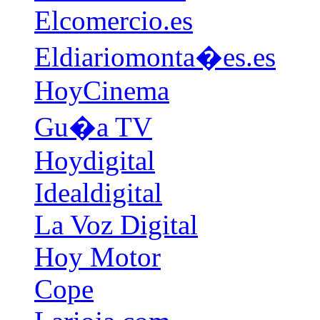
Elcomercio.es
Eldiariomonta�es.es
HoyCinema
Gu�a TV
Hoydigital
Idealdigital
La Voz Digital
Hoy Motor
Cope