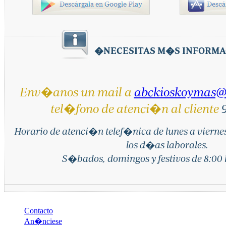
�NECESITAS M�S INFORMA
Env�anos un mail a
abckioskoymas@
tel�fono de atenci�n al cliente
9
Horario de atenci�n telef�nica de lunes a vierne
los d�as laborales.
S�bados, domingos y festivos de 8:00 h
Contacto
An�nciese