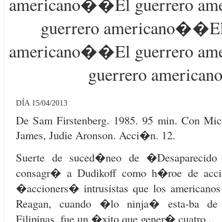
americano��El guerrero a
guerrero americano��El
americano��El guerrero a
guerrero america
DÍA 15/04/2013
De Sam Firstenberg. 1985. 95 min. Con Mich
James, Judie Aronson. Acci�n. 12.
Suerte de suced�neo de �Desaparecido
consagr� a Dudikoff como h�roe de acci
�accioners� intrusistas que los americanos 
Reagan, cuando �lo ninja� esta-ba de
Filipinas, fue un �xito que gener� cuatro...