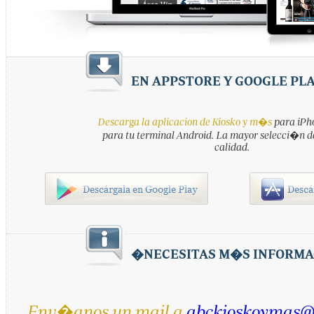
EN APPSTORE Y GOOGLE PL
Descarga la aplicacion de Kiosko y m�s
para iPho
para tu terminal Android. La mayor selecci�n d
calidad.
�NECESITAS M�S INFORMA
Env�anos un mail a
abckioskoymas@