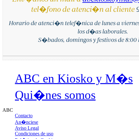
tel�fono de atenci�n al cliente
9
Horario de atenci�n telef�nica de lunes a vierne
los d�as laborales.
S�bados, domingos y festivos de 8:00 h
ABC en Kiosko y M�s
Qui�nes somos
ABC
Contacto
An�nciese
Aviso Legal
Condiciones de uso