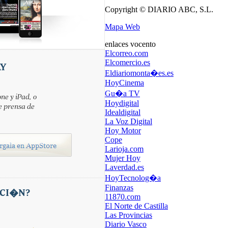
Copyright © DIARIO ABC, S.L.
Mapa Web
enlaces vocento
Elcorreo.com
Elcomercio.es
AY
Eldiariomonta�es.es
HoyCinema
Gu�a TV
ne y iPad, o
Hoydigital
e prensa de
Idealdigital
La Voz Digital
Hoy Motor
Cope
Larioja.com
Mujer Hoy
Laverdad.es
HoyTecnolog�a
Finanzas
CI�N?
11870.com
El Norte de Castilla
Las Provincias
Diario Vasco