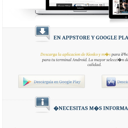
EN APPSTORE Y GOOGLE PL
Descarga la aplicacion de Kiosko y m�s
para iPho
para tu terminal Android. La mayor selecci�n d
calidad.
�NECESITAS M�S INFORMA