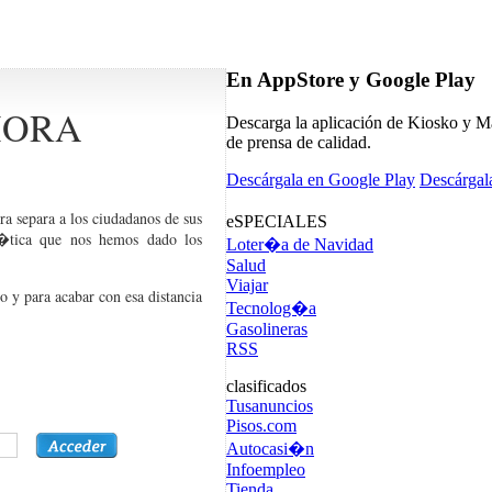
En AppStore y Google Play
HORA
Descarga la aplicación de Kiosko y Má
de prensa de calidad.
Descárgala en Google Play
Descárgal
ra separa a los ciudadanos de sus
eSPECIALES
l�tica que nos hemos dado los
Loter�a de Navidad
Salud
Viajar
o y para acabar con esa distancia
Tecnolog�a
Gasolineras
RSS
clasificados
Tusanuncios
Pisos.com
Autocasi�n
Infoempleo
Tienda