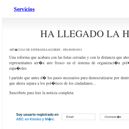
Servicios
HA LLEGADO LA 
ART�CULO DE ESPERANZA AGUIRRE - DÍA 09/09/2013
Una reforma que acabara con las listas cerradas y con la distancia que aho
representantes ser�a aire fresco en el sistema de organizaci�n po
espa�oles
l partido que antes d� los pasos necesarios para democratizarse por dentr
que ahora separa a los pol�ticos de los ciudadanos...
Suscribete para leer la noticia completa:
Soy usuario registrado en
ABC en Kiosko y M�s
: