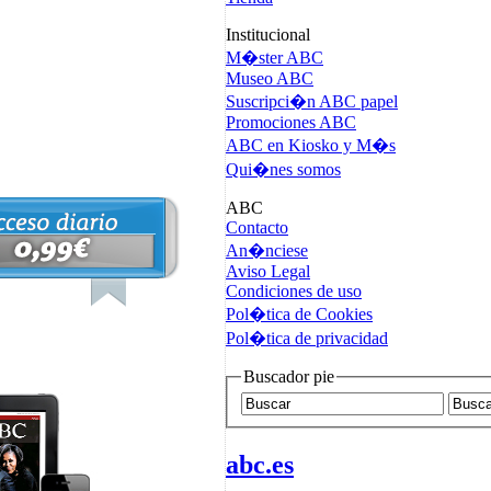
Institucional
M�ster ABC
Museo ABC
Suscripci�n ABC papel
Promociones ABC
ABC en Kiosko y M�s
Qui�nes somos
ABC
Contacto
An�nciese
Aviso Legal
Condiciones de uso
Pol�tica de Cookies
Pol�tica de privacidad
Buscador pie
abc.es