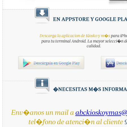
EN APPSTORE Y GOOGLE PL
Descarga la aplicacion de Kiosko y m�s
para iPho
para tu terminal Android. La mayor selecci�n d
calidad.
�NECESITAS M�S INFORMA
Env�anos un mail a
abckioskoymas@
tel�fono de atenci�n al cliente
9