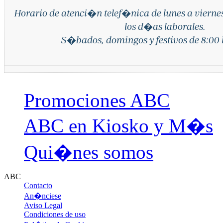
Horario de atenci�n telef�nica de lunes a vierne
los d�as laborales.
S�bados, domingos y festivos de 8:00 h
Promociones ABC
ABC en Kiosko y M�s
Qui�nes somos
ABC
Contacto
An�nciese
Aviso Legal
Condiciones de uso