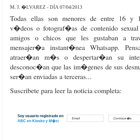
M. J. �LVAREZ - DÍA 07/04/2013
Todas ellas son menores de entre 16 y 
v�deos o fotograf�as de contenido sexual 
amigos o chicos que les gustaban a tr
mensajer�a instant�nea Whatsapp. Pen
atraer�an m�s o despertar�an su inte
desconoc�an que las im�genes de sus desn
ser�an enviadas a terceras...
Suscribete para leer la noticia completa:
Soy usuario registrado en
ABC en Kiosko y M�s
: