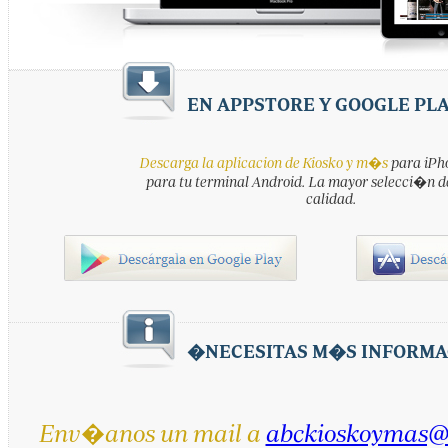
EN APPSTORE Y GOOGLE PL
Descarga la aplicacion de Kiosko y m�s
para iPho
para tu terminal Android. La mayor selecci�n d
calidad.
�NECESITAS M�S INFORMA
Env�anos un mail a
abckioskoymas@