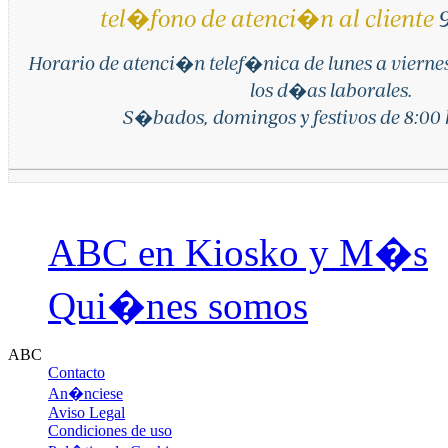
tel�fono de atenci�n al cliente
9
Horario de atenci�n telef�nica de lunes a vierne
los d�as laborales.
S�bados, domingos y festivos de 8:00 h
ABC en Kiosko y M�s
Qui�nes somos
ABC
Contacto
An�nciese
Aviso Legal
Condiciones de uso