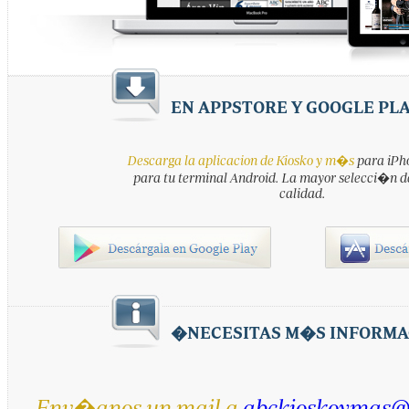
EN APPSTORE Y GOOGLE PL
Descarga la aplicacion de Kiosko y m�s
para iPho
para tu terminal Android. La mayor selecci�n d
calidad.
�NECESITAS M�S INFORMA
Env�anos un mail a
abckioskoymas@