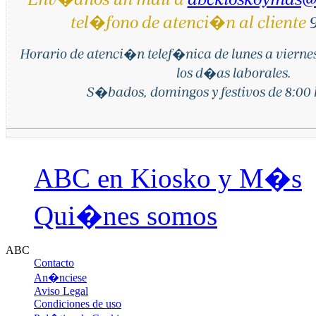
tel�fono de atenci�n al cliente
9
Horario de atenci�n telef�nica de lunes a vierne
los d�as laborales.
S�bados, domingos y festivos de 8:00 h
ABC en Kiosko y M�s
Qui�nes somos
ABC
Contacto
An�nciese
Aviso Legal
Condiciones de uso