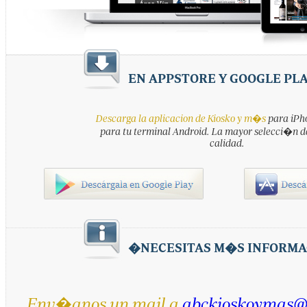
EN APPSTORE Y GOOGLE PL
Descarga la aplicacion de Kiosko y m�s
para iPho
para tu terminal Android. La mayor selecci�n d
calidad.
�NECESITAS M�S INFORMA
Env�anos un mail a
abckioskoymas@