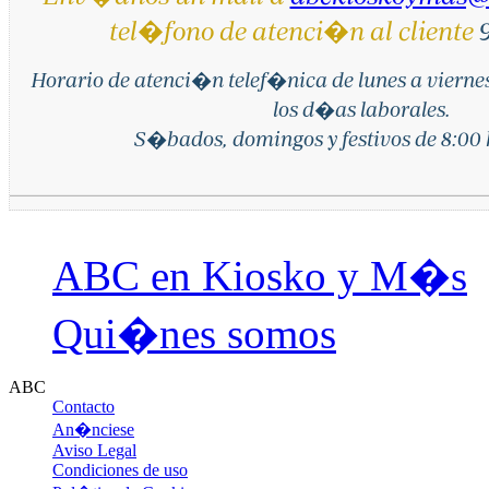
tel�fono de atenci�n al cliente
9
Horario de atenci�n telef�nica de lunes a vierne
los d�as laborales.
S�bados, domingos y festivos de 8:00 h
ABC en Kiosko y M�s
Qui�nes somos
ABC
Contacto
An�nciese
Aviso Legal
Condiciones de uso