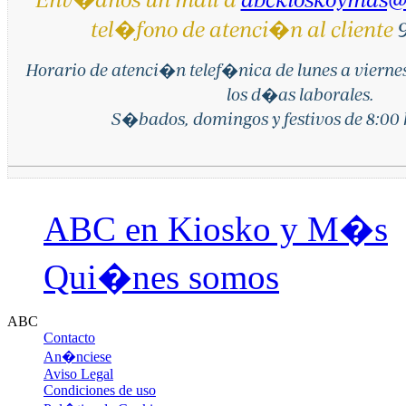
tel�fono de atenci�n al cliente
9
Horario de atenci�n telef�nica de lunes a vierne
los d�as laborales.
S�bados, domingos y festivos de 8:00 h
ABC en Kiosko y M�s
Qui�nes somos
ABC
Contacto
An�nciese
Aviso Legal
Condiciones de uso