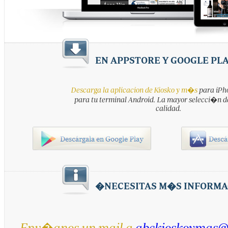
EN APPSTORE Y GOOGLE PL
Descarga la aplicacion de Kiosko y m�s
para iPho
para tu terminal Android. La mayor selecci�n d
calidad.
�NECESITAS M�S INFORMA
Env�anos un mail a
abckioskoymas@