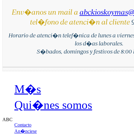
Env�anos un mail a
abckioskoymas@
tel�fono de atenci�n al cliente
9
Horario de atenci�n telef�nica de lunes a vierne
los d�as laborales.
S�bados, domingos y festivos de 8:00 h
M�s
Qui�nes somos
ABC
Contacto
An�nciese