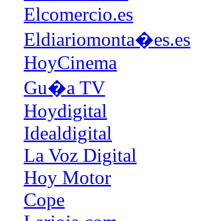
Elcomercio.es
Eldiariomonta�es.es
HoyCinema
Gu�a TV
Hoydigital
Idealdigital
La Voz Digital
Hoy Motor
Cope