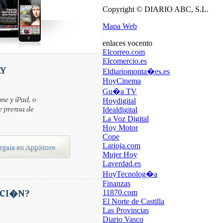
Copyright © DIARIO ABC, S.L.
Mapa Web
enlaces vocento
Elcorreo.com
Elcomercio.es
AY
Eldiariomonta�es.es
HoyCinema
Gu�a TV
ne y iPad, o
Hoydigital
e prensa de
Idealdigital
La Voz Digital
Hoy Motor
Cope
Larioja.com
Mujer Hoy
Laverdad.es
HoyTecnolog�a
Finanzas
CI�N?
11870.com
El Norte de Castilla
Las Provincias
Diario Vasco