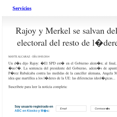
Servicios
Rajoy y Merkel se salvan de
electoral del resto de l�der
MAYTE ALCARAZ - DÍA 19/05/2014
Un d�a dijo Rajoy: �El SPD est� en el Gobierno alem�n; al final,
�no?�. La sentencia del presidente del Gobierno, adem�s de apunti
P�rez Rubalcaba contra las medidas de la canciller alemana, Angela M
idea que martillea a los l�deres de la UE: las diferencias ideol�gicas...
Suscribete para leer la noticia completa:
Soy usuario registrado en
ABC en Kiosko y M�s
: