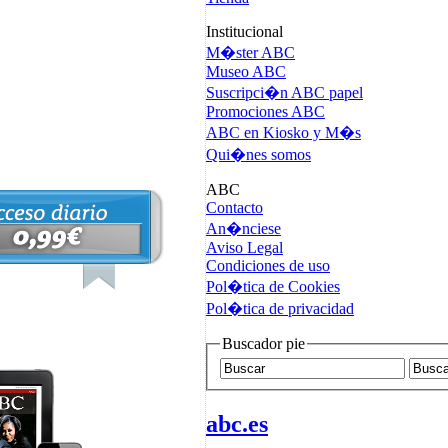
Institucional
M�ster ABC
Museo ABC
Suscripci�n ABC papel
Promociones ABC
ABC en Kiosko y M�s
Qui�nes somos
ABC
Contacto
An�nciese
Aviso Legal
Condiciones de uso
Pol�tica de Cookies
Pol�tica de privacidad
Buscador pie
abc.es