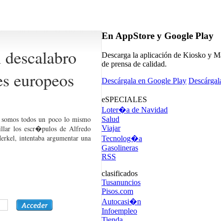
En AppStore y Google Play
l descalabro
Descarga la aplicación de Kiosko y Má
de prensa de calidad.
es europeos
Descárgala en Google Play
Descárgal
eSPECIALES
Loter�a de Navidad
 somos todos un poco lo mismo
Salud
Viajar
llar los escr�pulos de Alfredo
erkel, intentaba argumentar una
Tecnolog�a
Gasolineras
RSS
clasificados
Tusanuncios
Pisos.com
Autocasi�n
Infoempleo
Tienda