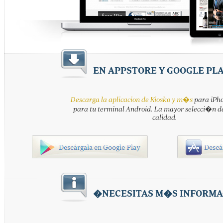
EN APPSTORE Y GOOGLE PL
Descarga la aplicacion de Kiosko y m�s
para iPho
para tu terminal Android. La mayor selecci�n d
calidad.
�NECESITAS M�S INFORMA