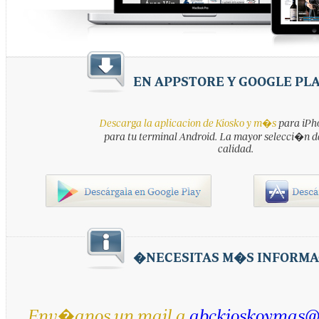
EN APPSTORE Y GOOGLE PL
Descarga la aplicacion de Kiosko y m�s
para iPho
para tu terminal Android. La mayor selecci�n d
calidad.
�NECESITAS M�S INFORMA
Env�anos un mail a
abckioskoymas@