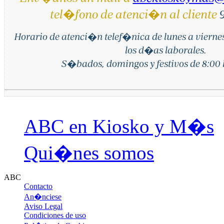
tel�fono de atenci�n al cliente
9
Horario de atenci�n telef�nica de lunes a vierne
los d�as laborales.
S�bados, domingos y festivos de 8:00 h
ABC en Kiosko y M�s
Qui�nes somos
ABC
Contacto
An�nciese
Aviso Legal
Condiciones de uso