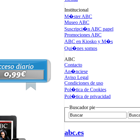
Institucional
M�ster ABC
Museo ABC
Suscripci�n ABC papel
Promociones ABC
ABC en Kiosko y M�s
Qui�nes somos
ABC
Contacto
An�nciese
Aviso Legal
Condiciones de uso
Pol�tica de Cookies
Pol�tica de privacidad
Buscador pie
abc.es