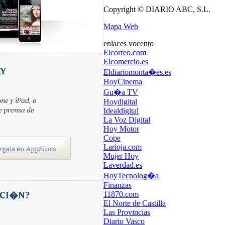
Copyright © DIARIO ABC, S.L.
Mapa Web
enlaces vocento
Elcorreo.com
Elcomercio.es
AY
Eldiariomonta�es.es
HoyCinema
Gu�a TV
ne y iPad, o
Hoydigital
e prensa de
Idealdigital
La Voz Digital
Hoy Motor
Cope
Larioja.com
Mujer Hoy
Laverdad.es
HoyTecnolog�a
Finanzas
CI�N?
11870.com
El Norte de Castilla
Las Provincias
Diario Vasco