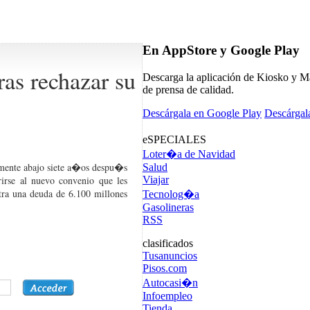
En AppStore y Google Play
ras rechazar su
Descarga la aplicación de Kiosko y Má
de prensa de calidad.
Descárgala en Google Play
Descárgal
eSPECIALES
Loter�a de Navidad
amente abajo siete a�os despu�s
Salud
Viajar
rirse al nuevo convenio que les
stra una deuda de 6.100 millones
Tecnolog�a
Gasolineras
RSS
clasificados
Tusanuncios
Pisos.com
Autocasi�n
Infoempleo
Tienda