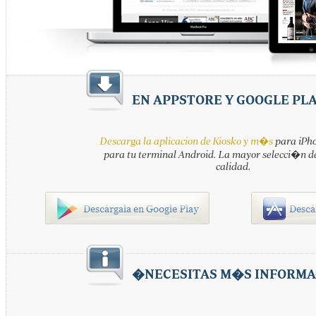
EN APPSTORE Y GOOGLE PL
Descarga la aplicacion de Kiosko y m�s
para iPho
para tu terminal Android. La mayor selecci�n d
calidad.
�NECESITAS M�S INFORMA