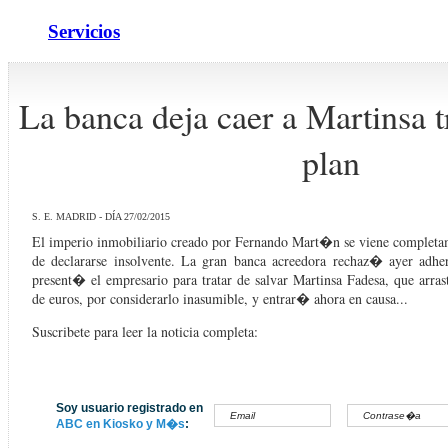
Servicios
La banca deja caer a Martinsa t
plan
S. E. MADRID - DÍA 27/02/2015
El imperio inmobiliario creado por Fernando Mart�n se viene complet
de declararse insolvente. La gran banca acreedora rechaz� ayer adhe
present� el empresario para tratar de salvar Martinsa Fadesa, que arra
de euros, por considerarlo inasumible, y entrar� ahora en causa...
Suscribete para leer la noticia completa:
Soy usuario registrado en
ABC en Kiosko y M�s
: