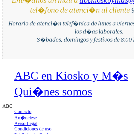
tel�fono de atenci�n al cliente
9
Horario de atenci�n telef�nica de lunes a vierne
los d�as laborales.
S�bados, domingos y festivos de 8:00 h
ABC en Kiosko y M�s
Qui�nes somos
ABC
Contacto
An�nciese
Aviso Legal
Condiciones de uso