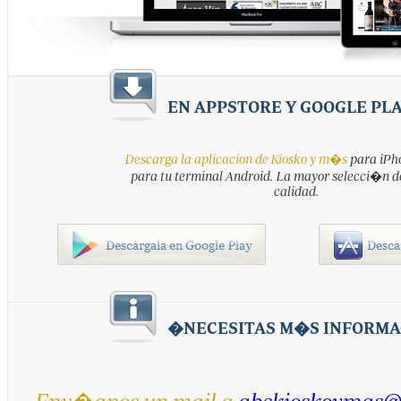
EN APPSTORE Y GOOGLE PL
Descarga la aplicacion de Kiosko y m�s
para iPho
para tu terminal Android. La mayor selecci�n d
calidad.
�NECESITAS M�S INFORMA
Env�anos un mail a
abckioskoymas@