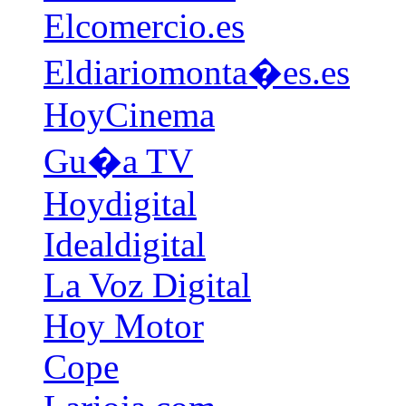
Elcomercio.es
Eldiariomonta�es.es
HoyCinema
Gu�a TV
Hoydigital
Idealdigital
La Voz Digital
Hoy Motor
Cope