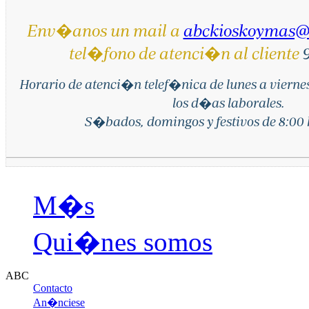
Env�anos un mail a
abckioskoymas@
tel�fono de atenci�n al cliente
9
Horario de atenci�n telef�nica de lunes a vierne
los d�as laborales.
S�bados, domingos y festivos de 8:00 h
M�s
Qui�nes somos
ABC
Contacto
An�nciese