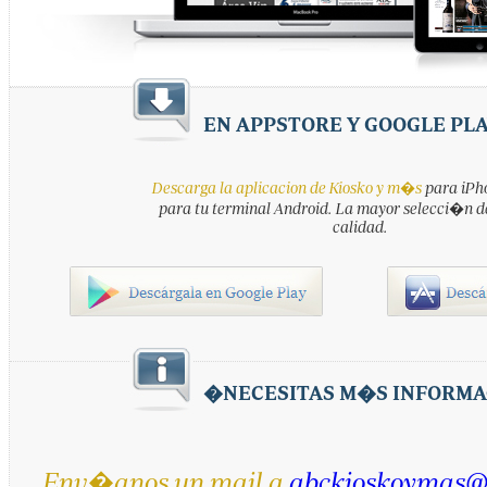
EN APPSTORE Y GOOGLE PL
Descarga la aplicacion de Kiosko y m�s
para iPho
para tu terminal Android. La mayor selecci�n d
calidad.
�NECESITAS M�S INFORMA
Env�anos un mail a
abckioskoymas@