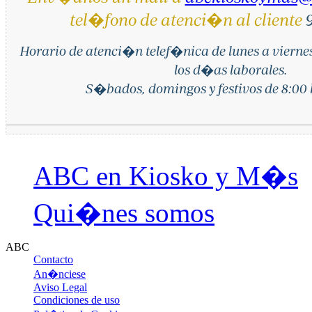
tel�fono de atenci�n al cliente
9
Horario de atenci�n telef�nica de lunes a vierne
los d�as laborales.
S�bados, domingos y festivos de 8:00 h
ABC en Kiosko y M�s
Qui�nes somos
ABC
Contacto
An�nciese
Aviso Legal
Condiciones de uso