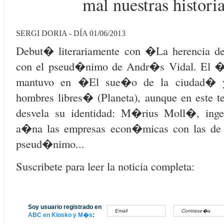
mal nuestras histor
SERGI DORIA - DÍA 01/06/2013
Debut� literariamente con �La herencia de
con el pseud�nimo de Andr�s Vidal. El 
mantuvo en �El sue�o de la ciudad� 
hombres libres� (Planeta), aunque en este te
desvela su identidad: M�rius Moll�, ingen
a�na las empresas econ�micas con las de 
pseud�nimo...
Suscribete para leer la noticia completa:
Soy usuario registrado en
ABC en Kiosko y M�s
: