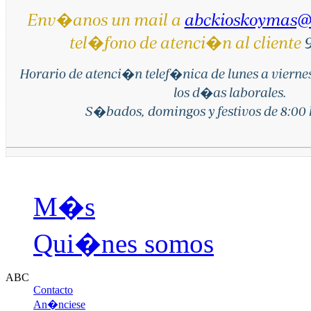
Env�anos un mail a
abckioskoymas@
tel�fono de atenci�n al cliente
9
Horario de atenci�n telef�nica de lunes a vierne
los d�as laborales.
S�bados, domingos y festivos de 8:00 h
M�s
Qui�nes somos
ABC
Contacto
An�nciese