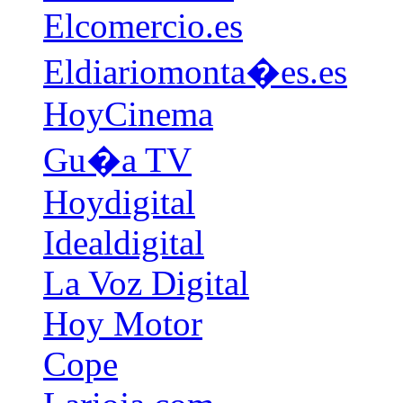
Elcomercio.es
Eldiariomonta�es.es
HoyCinema
Gu�a TV
Hoydigital
Idealdigital
La Voz Digital
Hoy Motor
Cope